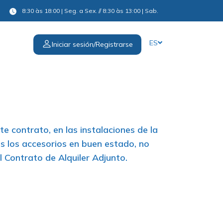
8:30 às 18:00 | Seg. a Sex. // 8:30 às 13:00 | Sab.
ES
Iniciar sesión/Registrarse
te contrato, en las instalaciones de la
s los accesorios en buen estado, no
 Contrato de Alquiler Adjunto.