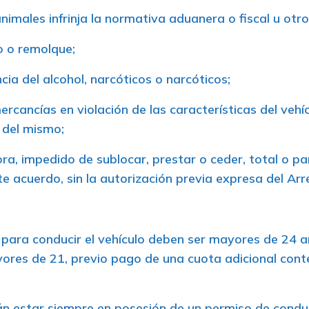
nimales infrinja la normativa aduanera o fiscal u otr
lo o remolque;
ncia del alcohol, narcóticos o narcóticos;
rcancías en violación de las características del vehíc
 del mismo;
hora, impedido de sublocar, prestar o ceder, total o p
e acuerdo, sin la autorización previa expresa del Ar
para conducir el vehículo deben ser mayores de 24 añ
es de 21, previo pago de una cuota adicional conten
án estar siempre en posesión de un permiso de condu