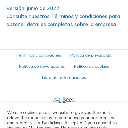
Versión: junio de 2022
Consulte nuestros
Términos y condiciones
para
obtener detalles completos sobre la empresa.
Términos y condiciones
Política de privacidad
Política de devoluciones
Política de cookies
Libro de reclamaciones
We use cookies on our website to give you the most
relevant experience by remembering your preferences
©
Bee4Drive, S.A. | Sede: Travessa de Santa Rita, nº 7, Vilar,
and repeat visits. By clicking “Accept All”, you consent to
Aveiro | NPC 516317741 - Todos os direitos reservados.
the use of ALL the cookies. However, you may visit